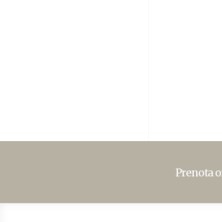
01
Trullo menta
Prenota or