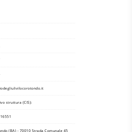
2
7
6
odegliulivilocorotondo.it
ivo struttura (CIS):
16551
ondo (BA) - 70010 Strada Comunale 45