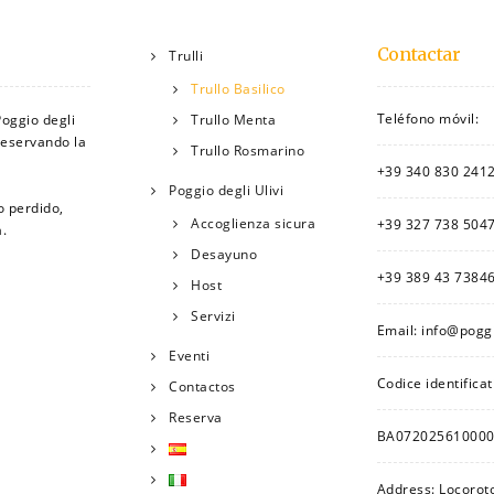
Contactar
Trulli
Trullo Basilico
Teléfono móvil:
Poggio degli
Trullo Menta
preservando la
Trullo Rosmarino
+39 340 830 241
Poggio degli Ulivi
o perdido,
Accoglienza sicura
+39 327 738 504
a.
Desayuno
+39 389 43 7384
Host
Servizi
Email:
info@poggi
Eventi
Codice identificat
Contactos
Reserva
BA072025610000
Address: Locorot