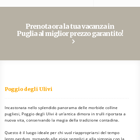
Prenota ora la tua vacanza in
Puglia al miglior prezzo garantito!
Poggio degli Ulivi
Incastonata nello splendido panorama delle morbide colline
pugliesi, Poggio degli Ulivi è un’antica dimora in trulli riportata a
nuova vita, conservando la magia della tradizione contadina.
Questo è il luogo ideale
per chi vuol riappropriarsi del tempo
lento perduto, tornando alle gioie semplici e alla sintonia con la